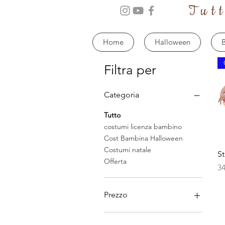
Tut
Home
Halloween
B
Filtra per
Categoria
Tutto
costumi licenza bambino
Cost Bambina Halloween
Costumi natale
S
Offerta
Pr
34
Prezzo
9 €
60 €