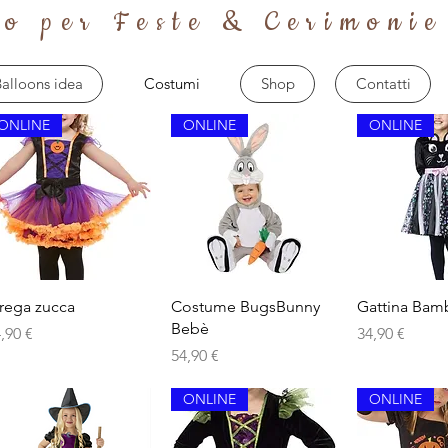
to per Feste & Cerimonie
alloons idea
Costumi
Shop
Contatti
ONLINE
ONLINE
ONLINE
Vista rapida
Vista rapida
Vista r
trega zucca
Costume BugsBunny
Gattina Bam
Bebè
ezzo
Prezzo
,90 €
34,90 €
Prezzo
54,90 €
ONLINE
ONLINE