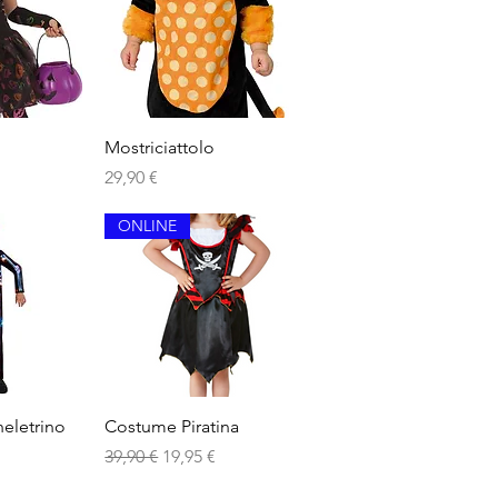
apida
Vista rapida
Mostriciattolo
Prezzo
29,90 €
ONLINE
apida
Vista rapida
eletrino
Costume Piratina
Prezzo regolare
Prezzo scontato
39,90 €
19,95 €