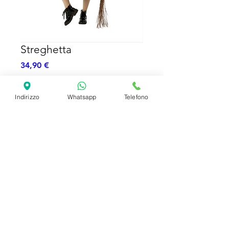
Streghetta
Prezzo
34,90 €
Esaurito
Indirizzo
Whatsapp
Telefono
Costume - Cappello
SHIPPING INFO
FAQ
GENERAL INFO
©2023 by Slime Factory.
Proudly created with