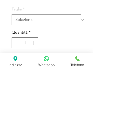
Taglia
*
Quantità
*
Aggiungi al carrello
Indirizzo
Whatsapp
Telefono
Costume completo con Maschera
SHIPPING INFO
FAQ
GENERAL INFO