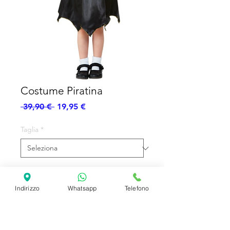
Costume Piratina
Prezzo
Prezzo
 39,90 € 
19,95 €
regolare
scontato
Taglia
*
Quantità
*
Indirizzo
Whatsapp
Telefono
Aggiungi al carrello