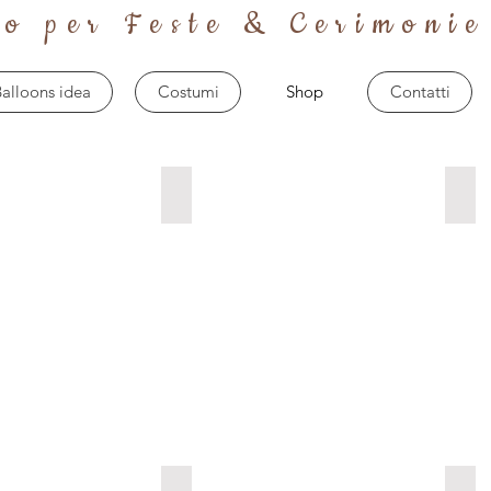
to per Feste & Cerimonie
alloons idea
Costumi
Shop
Contatti
Candele
Fes