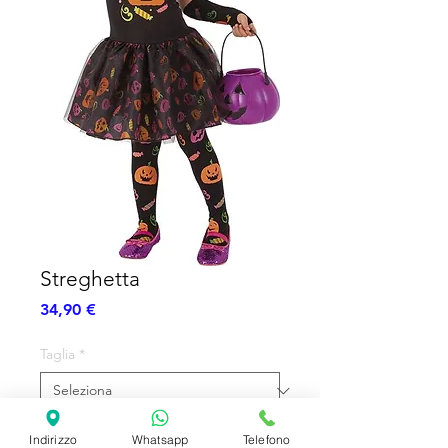
Streghetta
Prezzo
34,90 €
Taglia
*
Quantità
*
Indirizzo
Whatsapp
Telefono