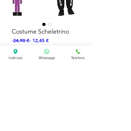
Costume Scheletrino
Prezzo
Prezzo
 24,90 € 
12,45 €
regolare
scontato
Esaurito
Indirizzo
Whatsapp
Telefono
Tutina Cappello
SHIPPING INFO
FAQ
GENERAL INFO
©2023 by Slime Factory.