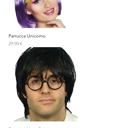
Parrucca Unicorno
Prezzo
29,90 €