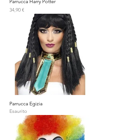
Parrucca Harry Potter
Prezzo
34,90 €
Parrucca Egizia
Esaurito