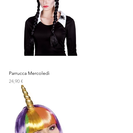
Parrucca Mercoledì
Prezzo
24,90 €