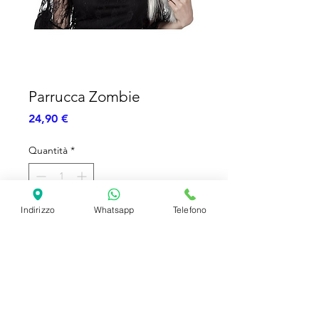
Parrucca Zombie
Prezzo
24,90 €
Quantità
*
Indirizzo
Whatsapp
Telefono
Aggiungi al carrello
Parrucca Lunga grigia
Zombie Strega