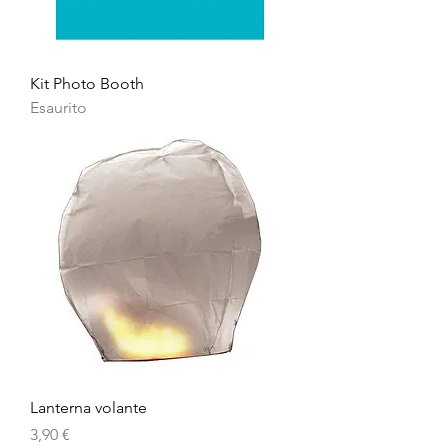
Kit Photo Booth
Esaurito
Lanterna volante
Prezzo
3,90 €