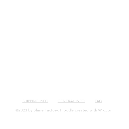
SHIPPING INFO
GENERAL INFO
FAQ
©2023 by Slime Factory. Proudly created with
Wix.com