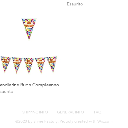
Esaurito
Vista rapida
andierine Buon Compleanno
saurito
SHIPPING INFO
GENERAL INFO
FAQ
©2023 by Slime Factory. Proudly created with
Wix.com