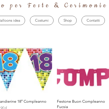
to per Feste & Cerimonie
alloons idea
Costumi
Shop
Contatti
Vista rapida
Vista rapida
andierine 18° Compleanno
Festone Buon Compleanno
Fucsia
rezzo
,90 €