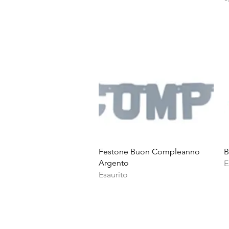
Vista rapida
Festone Buon Compleanno
B
Argento
E
Esaurito