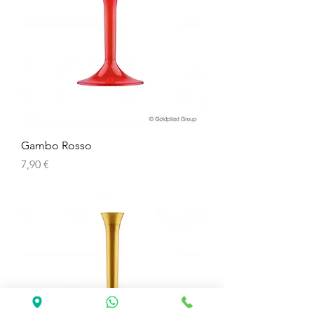
Gambo Rosso
Prezzo
7,90 €