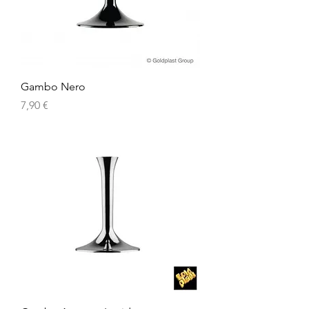
Gambo Nero
Prezzo
7,90 €