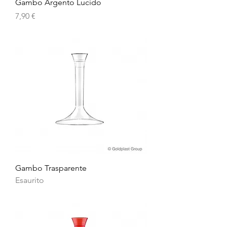
Gambo Argento Lucido
Prezzo
7,90 €
Gambo Trasparente
Esaurito