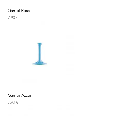
Gambi Rosa
Prezzo
7,90 €
Gambi Azzurri
Prezzo
7,90 €