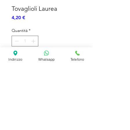
Tovaglioli Laurea
Prezzo
4,20 €
Quantità
*
Aggiungi al carrello
Indirizzo
Whatsapp
Telefono
Tovaglioli a tema Laurea - 33x33 - 20pz
SHIPPING INFO
FAQ
GENERAL INFO
©2023 by Slime Factory.