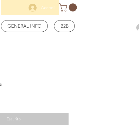
Accedi
GENERAL INFO
B2B
a
Esaurito