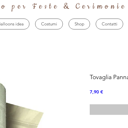
to per Feste & Cerimonie
alloons idea
Costumi
Shop
Contatti
Tovaglia Pann
Prezzo
7,90 €