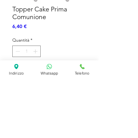
Topper Cake Prima
Comunione
Prezzo
6,40 €
Quantità
*
Aggiungi al carrello
Indirizzo
Whatsapp
Telefono
Topper Cake - Cera - Prima
Comunione
SHIPPING INFO
FAQ
GENERAL INFO