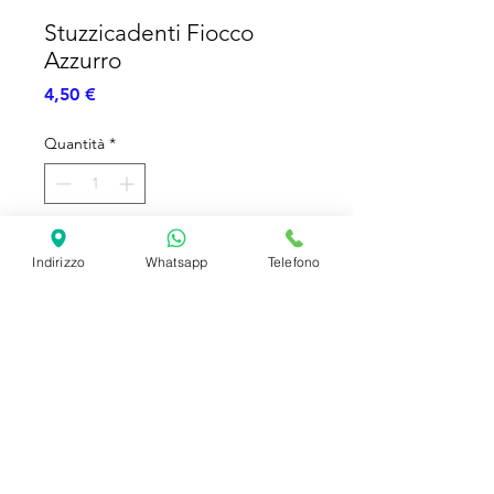
Stuzzicadenti Fiocco
Azzurro
Prezzo
4,50 €
Quantità
*
Aggiungi al carrello
Indirizzo
Whatsapp
Telefono
Stuzzicadenti per buffet con fiocco
Azzurro - 25pz
SHIPPING INFO
FAQ
GENERAL INFO