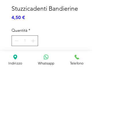
Stuzzicadenti Bandierine
Prezzo
4,50 €
Quantità
*
Aggiungi al carrello
Indirizzo
Whatsapp
Telefono
Stuzzicadenti per Buffet a tema
Bandierine Buon Compleanno - 25pz
SHIPPING INFO
FAQ
GENERAL INFO