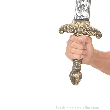
Spada Medioevale Excalibur