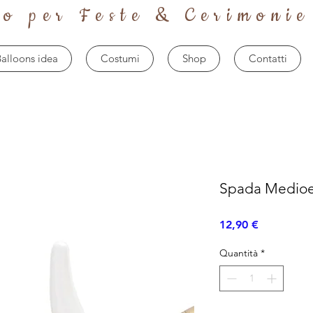
to per Feste & Cerimonie
alloons idea
Costumi
Shop
Contatti
Spada Medioe
Prezzo
12,90 €
Quantità
*