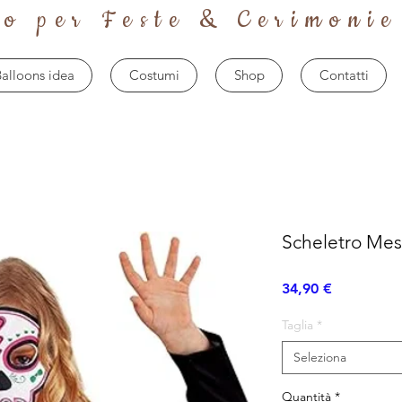
to per Feste & Cerimonie
alloons idea
Costumi
Shop
Contatti
Scheletro Mes
Prezzo
34,90 €
Taglia
*
Seleziona
Quantità
*