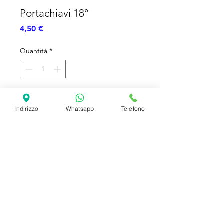
Portachiavi 18°
Prezzo
4,50 €
Quantità
*
Aggiungi al carrello
Indirizzo
Whatsapp
Telefono
Portachiavi di metallo - Doppia
sagoma - 7cm
SHIPPING INFO
FAQ
GENERAL INFO