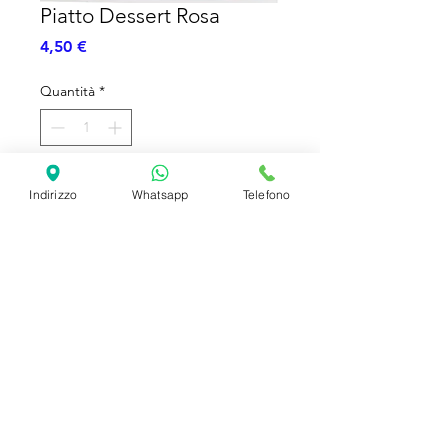
Piatto Dessert Rosa
Prezzo
4,50 €
Quantità
*
Aggiungi al carrello
Indirizzo
Whatsapp
Telefono
Piatto Rosa - Dessert -Carta -14pz
SHIPPING INFO
FAQ
GENERAL INFO
©2023 by Slime Factory.