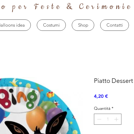
to per Feste & Cerimonie
alloons idea
Costumi
Shop
Contatti
Piatto Dessert
Prezzo
4,20 €
Quantità
*