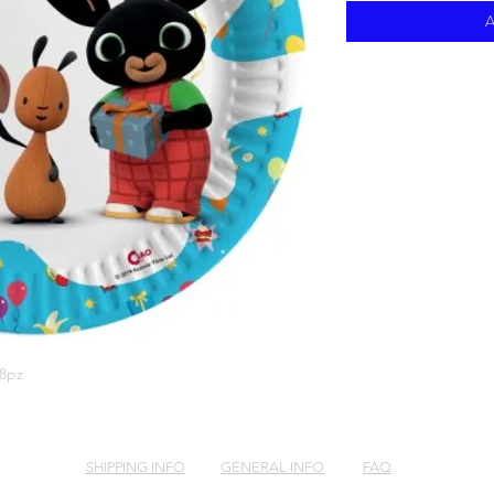
A
 8pz
SHIPPING INFO
GENERAL INFO
FAQ