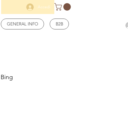
Accedi
GENERAL INFO
B2B
 Bing