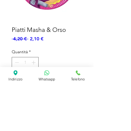
Piatti Masha & Orso
Prezzo
Prezzo
 4,20 € 
2,10 €
regolare
scontato
Quantità
*
Indirizzo
Whatsapp
Telefono
Aggiungi al carrello
Piatti a tema Masha & Orso - Piatti
Piani - 8pz
SHIPPING INFO