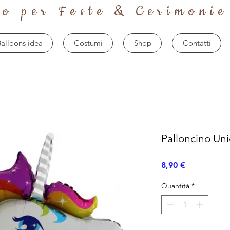
to per Feste & Cerimonie
alloons idea
Costumi
Shop
Contatti
Palloncino Un
Prezzo
8,90 €
Quantità
*