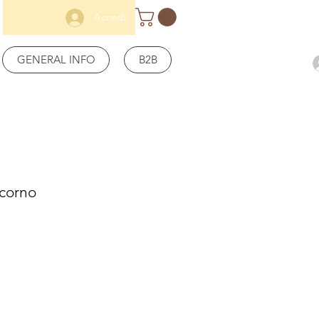
Accedi
GENERAL INFO
B2B
icorno