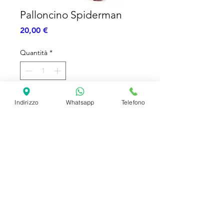
Palloncino Spiderman
Prezzo
20,00 €
Quantità
*
Aggiungi al carrello
Indirizzo
Whatsapp
Telefono
Palloncini foil AirWalker 1.00cm
SHIPPING INFO
FAQ
GENERAL INFO
©2023 by Slime Factory.