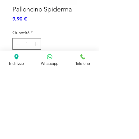
Palloncino Spiderma
Prezzo
9,90 €
Quantità
*
Aggiungi al carrello
Indirizzo
Whatsapp
Telefono
Palloncini foil 90cm
SHIPPING INFO
FAQ
GENERAL INFO
©2023 by Slime Factory.