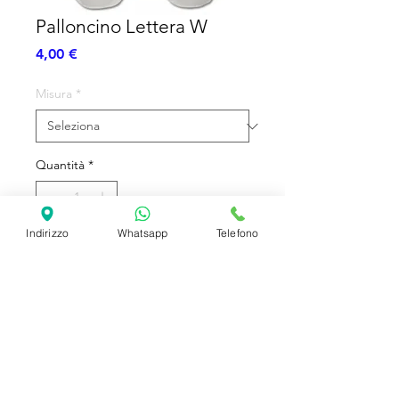
Palloncino Lettera W
Prezzo
4,00 €
Misura
*
Quantità
*
Indirizzo
Whatsapp
Telefono
Aggiungi al carrello
Lettera Sagomata
SHIPPING INFO
FAQ