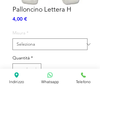
Palloncino Lettera H
Prezzo
4,00 €
Misura
*
Quantità
*
Indirizzo
Whatsapp
Telefono
Aggiungi al carrello
Lettera Sagomata
SHIPPING INFO
FAQ