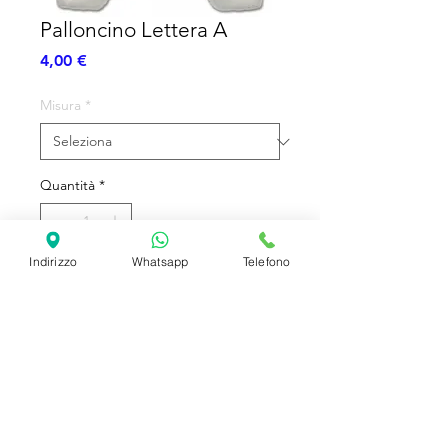
Palloncino Lettera A
Prezzo
4,00 €
Misura
*
Quantità
*
Indirizzo
Whatsapp
Telefono
Aggiungi al carrello
Lettera Sagomata
SHIPPING INFO
FAQ