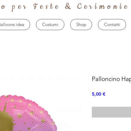
to per Feste & Cerimonie
alloons idea
Costumi
Shop
Contatti
Palloncino Ha
Prezzo
5,00 €