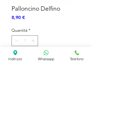
Palloncino Delfino
Prezzo
8,90 €
Quantità
*
Aggiungi al carrello
Indirizzo
Whatsapp
Telefono
Palloncino Foil 80cm
SHIPPING INFO
FAQ
GENERAL INFO
©2023 by Slime Factory.