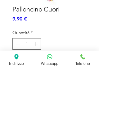
Palloncino Cuori
Prezzo
9,90 €
Quantità
*
Aggiungi al carrello
Indirizzo
Whatsapp
Telefono
Palloncino 90 cm
SHIPPING INFO
FAQ
GENERAL INFO
©2023 by Slime Factory.