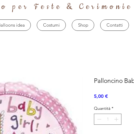
to per Feste & Cerimonie
alloons idea
Costumi
Shop
Contatti
Palloncino Bab
Prezzo
5,00 €
Quantità
*