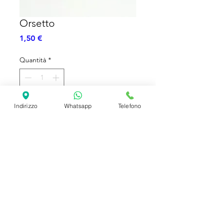
Orsetto
Prezzo
1,50 €
Quantità
*
Indirizzo
Whatsapp
Telefono
Aggiungi al carrello
2cm
SHIPPING INFO
FAQ
GENERAL INFO