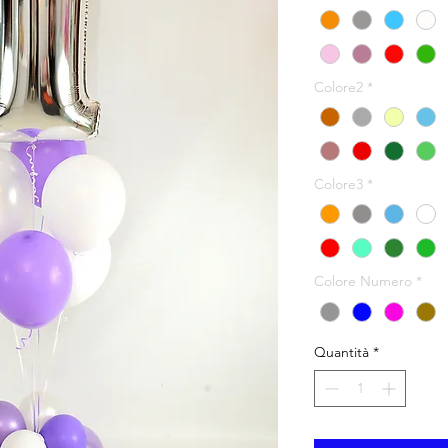
Colore2
*
Colore3
*
Colore Numero
*
Quantità
*