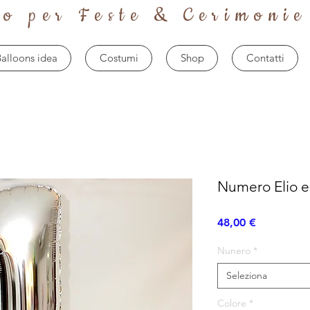
to per Feste & Cerimonie
alloons idea
Costumi
Shop
Contatti
Numero Elio e 
Prezzo
48,00 €
Nunero
*
Seleziona
Colore
*