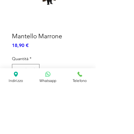
Mantello Marrone
Prezzo
18,90 €
Quantità
*
Indirizzo
Whatsapp
Telefono
Aggiungi al carrello
Mantello Marrone - Vellutino - 180cm
SHIPPING INFO