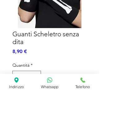
Guanti Scheletro senza
dita
Prezzo
8,90 €
Quantità
*
Indirizzo
Whatsapp
Telefono
Aggiungi al carrello
Guanti Scheletro senza dita - Unisex
SHIPPING INFO