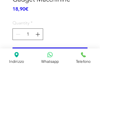
Price
18,90€
Quantity
*
Add to Cart
Indirizzo
Whatsapp
Telefono
Gadget fine festa - Macchinine colori
assortite - 12pz
SHIPPING INFO
FAQ
GENERAL INFO
©2023 by Slime Factory.