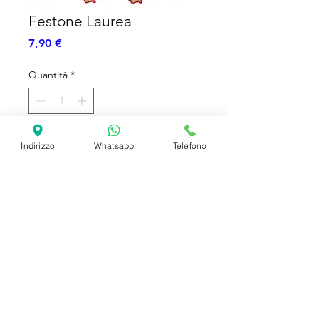
Festone Laurea
Prezzo
7,90 €
Quantità
*
Aggiungi al carrello
Indirizzo
Whatsapp
Telefono
Festone a tema Laurea - Carta - 2m
SHIPPING INFO
FAQ
GENERAL INFO
©2023 by Slime Factory.