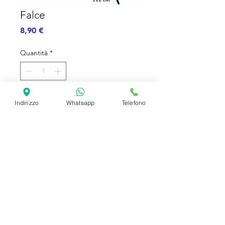
Falce
Prezzo
8,90 €
Quantità
*
Aggiungi al carrello
Indirizzo
Whatsapp
Telefono
Falce della Morte - 112 cm
SHIPPING INFO
FAQ
GENERAL INFO
©2023 by Slime Factory.