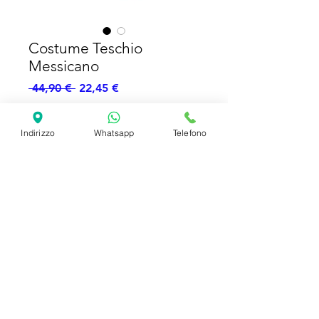
Costume Teschio
Messicano
Prezzo
Prezzo
 44,90 € 
22,45 €
regolare
scontato
Esaurito
Indirizzo
Whatsapp
Telefono
Costume Completo
SHIPPING INFO
FAQ
GENERAL INFO
©2023 by Slime Factory.
Proudly created with