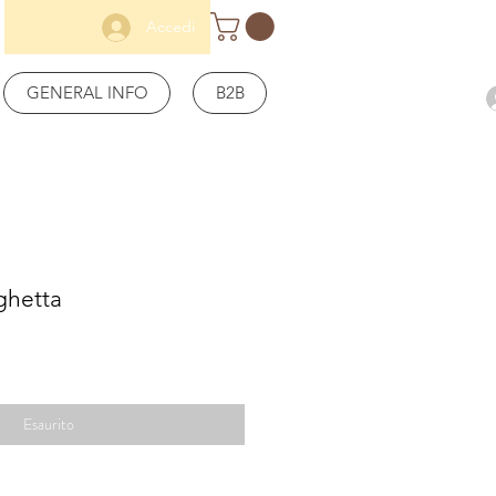
Accedi
GENERAL INFO
B2B
ghetta
Prezzo
scontato
Esaurito