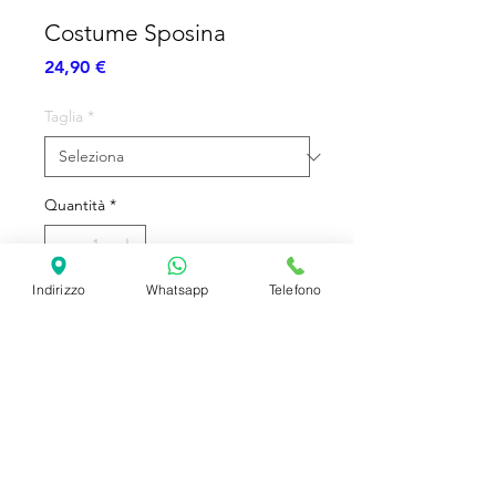
Costume Sposina
Prezzo
24,90 €
Taglia
*
Quantità
*
Indirizzo
Whatsapp
Telefono
Aggiungi al carrello
Costume Completo
SHIPPING INFO
FAQ