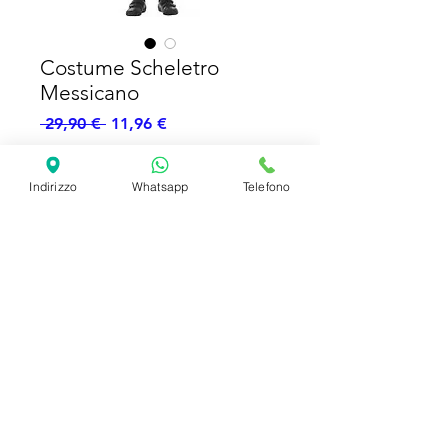
Costume Scheletro
Messicano
Prezzo
Prezzo
 29,90 € 
11,96 €
regolare
scontato
Esaurito
Indirizzo
Whatsapp
Telefono
Costume cappello maschera
SHIPPING INFO
FAQ
GENERAL INFO
©2023 by Slime Factory.
Proudly created with