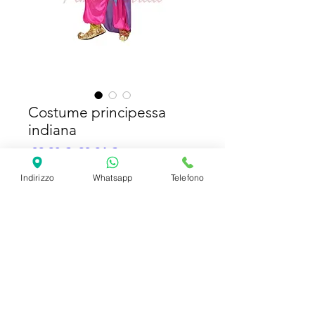
Costume principessa
indiana
Prezzo
Prezzo
 39,90 € 
23,94 €
regolare
scontato
Indirizzo
Whatsapp
Telefono
Esaurito
Costume odalisca -
SHIPPING INFO
FAQ