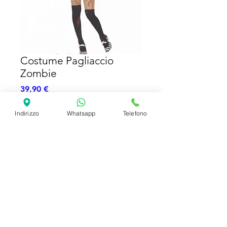
Costume Pagliaccio
Zombie
Prezzo
39,90 €
Indirizzo
Whatsapp
Telefono
Esaurito
Abito - Collarino
SHIPPING INFO
FAQ
GENERAL INFO