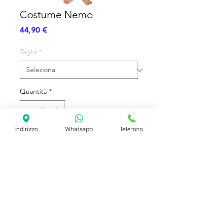
Costume Nemo
Prezzo
44,90 €
Taglia
*
Quantità
*
Indirizzo
Whatsapp
Telefono
Aggiungi al carrello
Tutone
SHIPPING INFO
FAQ