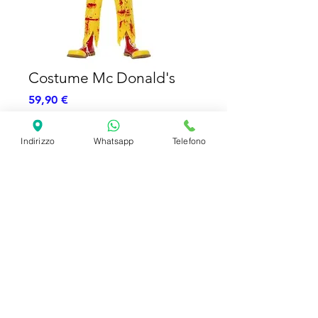
Costume Mc Donald's
Prezzo
59,90 €
Esaurito
Indirizzo
Whatsapp
Telefono
Costume Completo
SHIPPING INFO
FAQ
GENERAL INFO
©2023 by Slime Factory.