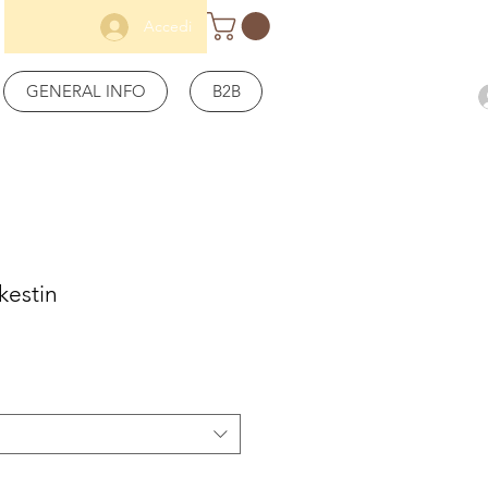
Accedi
GENERAL INFO
B2B
kestin
Prezzo
scontato