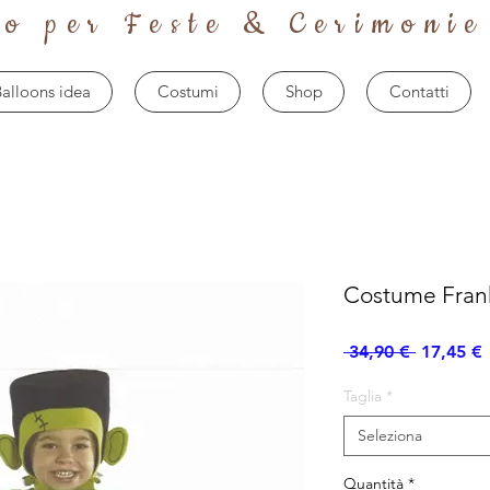
to per Feste & Cerimonie
alloons idea
Costumi
Shop
Contatti
Costume Fran
Prezzo
 34,90 € 
17,45 €
regolare
Taglia
*
Seleziona
Quantità
*